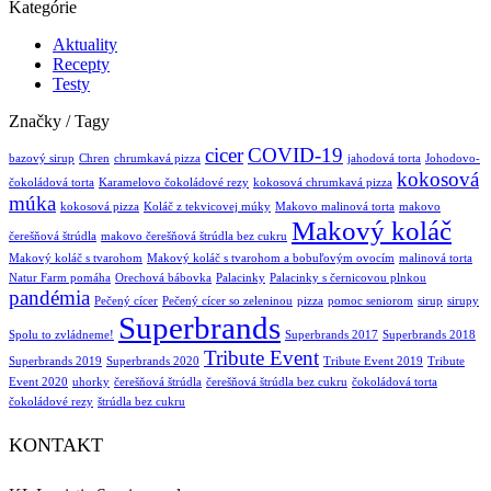
Kategórie
Aktuality
Recepty
Testy
Značky / Tagy
cicer
COVID-19
bazový sirup
Chren
chrumkavá pizza
jahodová torta
Johodovo-
kokosová
čokoládová torta
Karamelovo čokoládové rezy
kokosová chrumkavá pizza
múka
kokosová pizza
Koláč z tekvicovej múky
Makovo malinová torta
makovo
Makový koláč
čerešňová štrúdla
makovo čerešňová štrúdla bez cukru
Makový koláč s tvarohom
Makový koláč s tvarohom a bobuľovým ovocím
malinová torta
Natur Farm pomáha
Orechová bábovka
Palacinky
Palacinky s černicovou plnkou
pandémia
Pečený cícer
Pečený cícer so zeleninou
pizza
pomoc seniorom
sirup
sirupy
Superbrands
Spolu to zvládneme!
Superbrands 2017
Superbrands 2018
Tribute Event
Superbrands 2019
Superbrands 2020
Tribute Event 2019
Tribute
Event 2020
uhorky
čerešňová štrúdla
čerešňová štrúdla bez cukru
čokoládová torta
čokoládové rezy
štrúdla bez cukru
KONTAKT