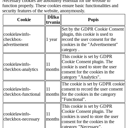
Necessary cookies are absolutely essential for the website to
function properly. These cookies ensure basic functionalities and
security features of the website, anonymously.
Dĺžka
Cookie
Popis
trvania
Set by the GDPR Cookie Consent
cookielawinfo-
plugin, this cookie is used to
checkbox-
1 year
record the user consent for the
advertisement
cookies in the "Advertisement"
category .
This cookie is set by GDPR
Cookie Consent plugin. The
cookielawinfo-
11
cookie is used to store the user
checkbox-analytics
months
consent for the cookies in the
category "Analytics".
The cookie is set by GDPR cookie
cookielawinfo-
11
consent to record the user consent
checkbox-functional
months
for the cookies in the category
"Functional".
This cookie is set by GDPR
Cookie Consent plugin. The
cookielawinfo-
11
cookies is used to store the user
checkbox-necessary
months
consent for the cookies in the
category "Necessary".