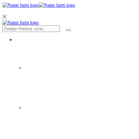
MENU
Search
Search
input
PRODUKTY
SIRUPY A ŠTAVY
ZELENINA