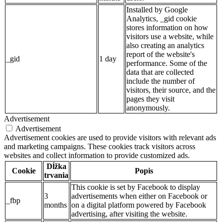
Installed by Google
Analytics, _gid cookie
stores information on how
visitors use a website, while
also creating an analytics
report of the website's
_gid
1 day
performance. Some of the
data that are collected
include the number of
visitors, their source, and the
pages they visit
anonymously.
Advertisement
Advertisement
Advertisement cookies are used to provide visitors with relevant ads
and marketing campaigns. These cookies track visitors across
websites and collect information to provide customized ads.
Dĺžka
Cookie
Popis
trvania
This cookie is set by Facebook to display
3
advertisements when either on Facebook or
_fbp
months
on a digital platform powered by Facebook
advertising, after visiting the website.