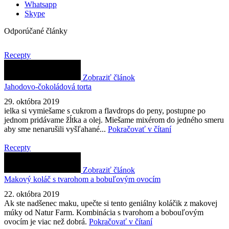
Whatsapp
Skype
Odporúčané články
Recepty
Zobraziť článok
Jahodovo-čokoládová torta
29. októbra 2019
ielka si vymiešame s cukrom a flavdrops do peny, postupne po
jednom pridávame žĺtka a olej. Miešame mixérom do jedného smeru
aby sme nenarušili vyšľahané...
Pokračovať v čítaní
Recepty
Zobraziť článok
Makový koláč s tvarohom a bobuľovým ovocím
22. októbra 2019
Ak ste nadšenec maku, upečte si tento geniálny koláčik z makovej
múky od Natur Farm. Kombinácia s tvarohom a bobouľovým
ovocím je viac než dobrá.
Pokračovať v čítaní