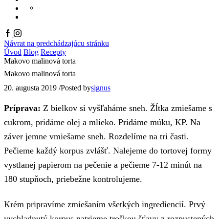
PRODUKTOVÝ KATALÓ
KONTAKT
ONLINE KATALÓGY
EN
Facebook
Instagram
Návrat na predchádzajúcu stránku
Úvod
Blog
Recepty
Makovo malinová torta
Makovo malinová torta
20. augusta 2019
/
Posted by
signus
Príprava:
Z bielkov si vyšľaháme sneh. Žĺtka zmiešame s
cukrom, pridáme olej a mlieko. Pridáme múku, KP. Na
záver jemne vmiešame sneh. Rozdelíme na tri časti.
Pečieme každý korpus zvlášť. Nalejeme do tortovej formy
vystlanej papierom na pečenie a pečieme 7-12 minút na
180 stupňoch, priebežne kontrolujeme.
Krém pripravíme zmiešaním všetkých ingrediencií. Prvý
vychladnutý korpus natrieme troškou šťavy z rozpustených