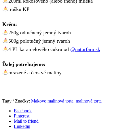
200ml kokosového (alebo iného) mlieka
trošku KP
Krém:
250g odtučnený jemný tvaroh
500g polotučný jemný tvaroh
4 PL karamelového cukru od
@naturfarmsk
Ďalej potrebujeme:
mrazené a čerstvé maliny
Tagy / Značky:
Makovo malinová torta
,
malinová torta
Facebook
Pinterest
Mail to friend
Linkedin