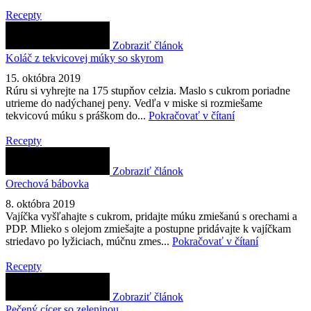
Recepty
Zobraziť článok
Koláč z tekvicovej múky so skyrom
15. októbra 2019
Rúru si vyhrejte na 175 stupňov celzia. Maslo s cukrom poriadne
utrieme do nadýchanej peny. Vedľa v miske si rozmiešame
tekvicovú múku s práškom do...
Pokračovať v čítaní
Recepty
Zobraziť článok
Orechová bábovka
8. októbra 2019
Vajíčka vyšľahajte s cukrom, pridajte múku zmiešanú s orechami a
PDP. Mlieko s olejom zmiešajte a postupne pridávajte k vajíčkam
striedavo po lyžiciach, múčnu zmes...
Pokračovať v čítaní
Recepty
Zobraziť článok
Pečený cícer so zeleninou