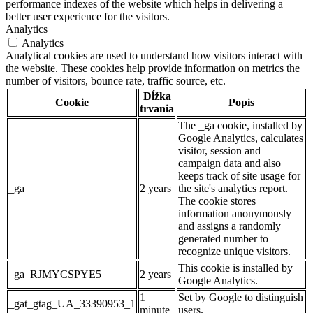
performance indexes of the website which helps in delivering a
better user experience for the visitors.
Analytics
Analytics
Analytical cookies are used to understand how visitors interact with
the website. These cookies help provide information on metrics the
number of visitors, bounce rate, traffic source, etc.
Dĺžka
Cookie
Popis
trvania
The _ga cookie, installed by
Google Analytics, calculates
visitor, session and
campaign data and also
keeps track of site usage for
_ga
2 years
the site's analytics report.
The cookie stores
information anonymously
and assigns a randomly
generated number to
recognize unique visitors.
This cookie is installed by
_ga_RJMYCSPYE5
2 years
Google Analytics.
1
Set by Google to distinguish
_gat_gtag_UA_33390953_1
minute
users.