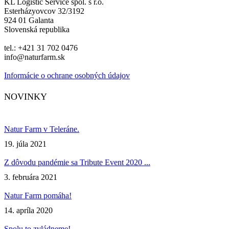
KL Logistic Service spol. s r.o.
Esterházyovcov 32/3192
924 01 Galanta
Slovenská republika
tel.: +421 31 702 0476
info@naturfarm.sk
Informácie o ochrane osobných údajov
Facebook
Instagram
NOVINKY
Natur Farm v Teleráne.
19. júla 2021
Z dôvodu pandémie sa Tribute Event 2020 ...
3. februára 2021
Natur Farm pomáha!
14. apríla 2020
Spolu to zvládneme!