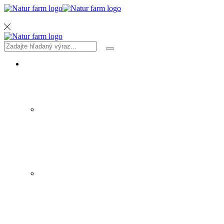
MENU
Search
Search
input
PRODUKTY
SIRUPY A ŠTAVY
ZELENINA