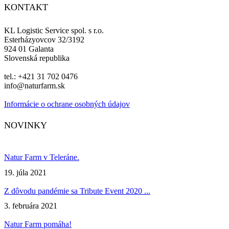
KONTAKT
KL Logistic Service spol. s r.o.
Esterházyovcov 32/3192
924 01 Galanta
Slovenská republika
tel.: +421 31 702 0476
info@naturfarm.sk
Informácie o ochrane osobných údajov
Facebook
Instagram
NOVINKY
Natur Farm v Teleráne.
19. júla 2021
Z dôvodu pandémie sa Tribute Event 2020 ...
3. februára 2021
Natur Farm pomáha!