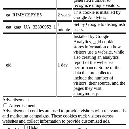
generated number to
recognize unique visitors.
This cookie is installed by
_ga_RJMYCSPYE5
2 years
Google Analytics.
1
Set by Google to distinguish
_gat_gtag_UA_33390953_1
minute
users.
Installed by Google
Analytics, _gid cookie
stores information on how
visitors use a website, while
also creating an analytics
report of the website's
_gid
1 day
performance. Some of the
data that are collected
include the number of
visitors, their source, and the
pages they visit
anonymously.
Advertisement
Advertisement
Advertisement cookies are used to provide visitors with relevant ads
and marketing campaigns. These cookies track visitors across
websites and collect information to provide customized ads.
Dĺžka