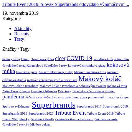
Tribute Event 2019: Slovak Superbrands odovzdalo výnimočným ...
19. novembra 2019
Kategórie
Aktuality
Recepty
Testy
Značky / Tagy
cicer
COVID-19
bazový sirup
Chren
chrumkavá pizza
jahodová torta
Johodovo-
kokosová
čokoládová torta
Karamelovo čokoládové rezy
kokosová chrumkavá pizza
múka
kokosová pizza
Koláč z tekvicovej múky
Makovo malinová torta
makovo
Makový koláč
čerešňová štrúdla
makovo čerešňová štrúdla bez cukru
Makový koláč s tvarohom
Makový koláč s tvarohom a bobuľovým ovocím
malinová torta
Natur Farm pomáha
Orechová bábovka
Palacinky
Palacinky s černicovou plnkou
pandémia
Pečený cícer
Pečený cícer so zeleninou
pizza
pomoc seniorom
sirup
sirupy
Superbrands
Spolu to zvládneme!
Superbrands 2017
Superbrands 2018
Tribute Event
Superbrands 2019
Superbrands 2020
Tribute Event 2019
Tribute
Event 2020
uhorky
čerešňová štrúdla
čerešňová štrúdla bez cukru
čokoládová torta
čokoládové rezy
štrúdla bez cukru