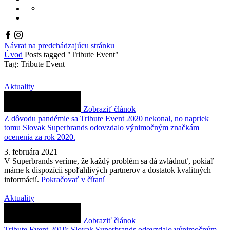
PRODUKTOVÝ KATALÓ
KONTAKT
ONLINE KATALÓGY
EN
Facebook
Instagram
Návrat na predchádzajúcu stránku
Úvod
Posts tagged "Tribute Event"
Tag: Tribute Event
Aktuality
Zobraziť článok
Z dôvodu pandémie sa Tribute Event 2020 nekonal, no napriek
tomu Slovak Superbrands odovzdalo výnimočným značkám
ocenenia za rok 2020.
3. februára 2021
V Superbrands veríme, že každý problém sa dá zvládnuť, pokiaľ
máme k dispozícii spoľahlivých partnerov a dostatok kvalitných
informácií.
Pokračovať v čítaní
Aktuality
Zobraziť článok
Tribute Event 2019: Slovak Superbrands odovzdalo výnimočným