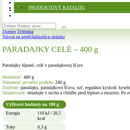
PRODUKTOVÝ KATALÓG
Search
Search
input
Domov
Zelenina
Návrat na predchádzajúcu stránku
PARADAJKY CELÉ – 400 g
Paradajky lúpané, celé v paradajkovej šťave
Hmotnosť:
400 g
Hmotnosť pevného podielu:
240 g
Zloženie:
paradajky, paradajková šťava, soľ, regulátor kyslosti: kysel
Skladovanie:
skladujte v suchu a chráňte pred teplom a mrazom. Po ot
Výživové hodnoty na 100 g
Energia
119 kJ / 28,5
kcal
Tuky
0,3 g