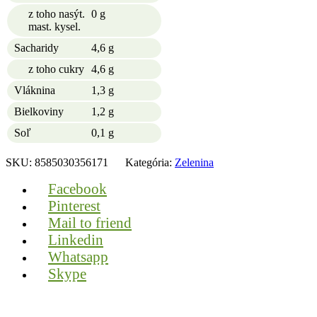
z toho nasýt.
0 g
mast. kysel.
Sacharidy
4,6 g
z toho cukry
4,6 g
Vláknina
1,3 g
Bielkoviny
1,2 g
Soľ
0,1 g
SKU:
8585030356171
Kategória:
Zelenina
Facebook
Pinterest
Mail to friend
Linkedin
Whatsapp
Skype