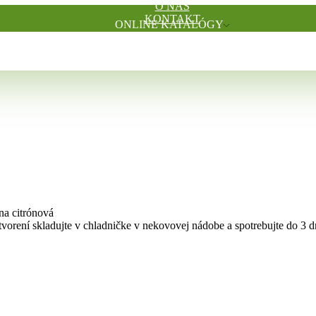
O NÁS
KONTAKT
ONLINE KATALÓGY
EN
ina citrónová
vorení skladujte v chladničke v nekovovej nádobe a spotrebujte do 3 dn