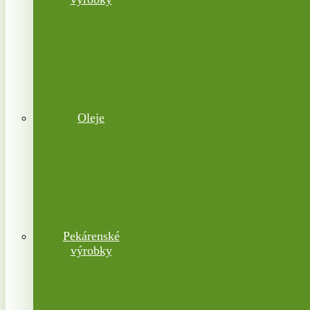
Oleje
Pekárenské
výrobky