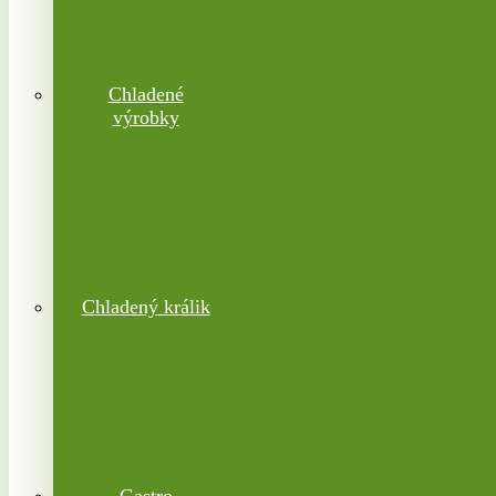
Chladené
výrobky
Chladený králik