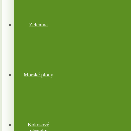
Zelenina
Morské plody
Kokosové
výrobky