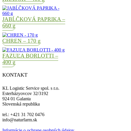
JABĹČKOVÁ PAPRIKA –
660 g
CHREN – 170 g
FAZUĽA BORLOTTI –
400 g
KONTAKT
KL Logistic Service spol. s r.o.
Esterházyovcov 32/3192
924 01 Galanta
Slovenská republika
tel.: +421 31 702 0476
info@naturfarm.sk
Informácie o ochrane osobných údajov