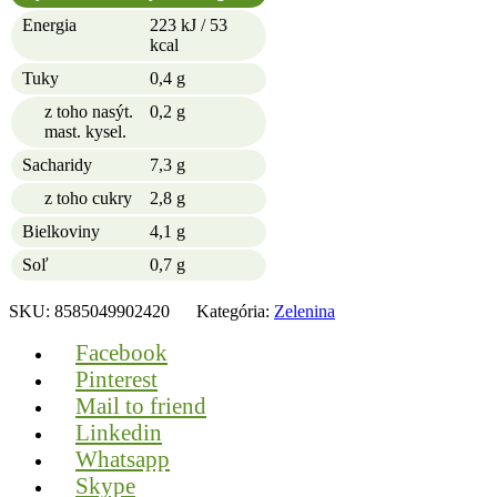
Energia
223 kJ / 53
kcal
Tuky
0,4 g
z toho nasýt.
0,2 g
mast. kysel.
Sacharidy
7,3 g
z toho cukry
2,8 g
Bielkoviny
4,1 g
Soľ
0,7 g
SKU:
8585049902420
Kategória:
Zelenina
Facebook
Pinterest
Mail to friend
Linkedin
Whatsapp
Skype