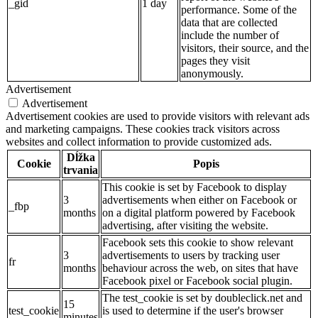
_gid
1 day
performance. Some of the
data that are collected
include the number of
visitors, their source, and the
pages they visit
anonymously.
Advertisement
Advertisement
Advertisement cookies are used to provide visitors with relevant ads
and marketing campaigns. These cookies track visitors across
websites and collect information to provide customized ads.
Dĺžka
Cookie
Popis
trvania
This cookie is set by Facebook to display
3
advertisements when either on Facebook or
_fbp
months
on a digital platform powered by Facebook
advertising, after visiting the website.
Facebook sets this cookie to show relevant
3
advertisements to users by tracking user
fr
months
behaviour across the web, on sites that have
Facebook pixel or Facebook social plugin.
The test_cookie is set by doubleclick.net and
15
test_cookie
is used to determine if the user's browser
minutes