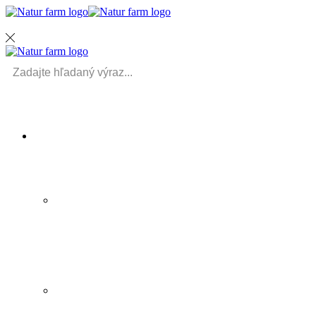
MENU
Search
input
PRODUKTY
SIRUPY A ŠTAVY
ZELENINA