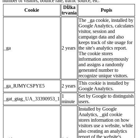
number of visitors, bounce rate, traffic source, etc.
Dĺžka
Cookie
Popis
trvania
The _ga cookie, installed by
Google Analytics, calculates
visitor, session and
campaign data and also
keeps track of site usage for
_ga
2 years
the site's analytics report.
The cookie stores
information anonymously
and assigns a randomly
generated number to
recognize unique visitors.
This cookie is installed by
_ga_RJMYCSPYE5
2 years
Google Analytics.
1
Set by Google to distinguish
_gat_gtag_UA_33390953_1
minute
users.
Installed by Google
Analytics, _gid cookie
stores information on how
visitors use a website, while
also creating an analytics
report of the website's