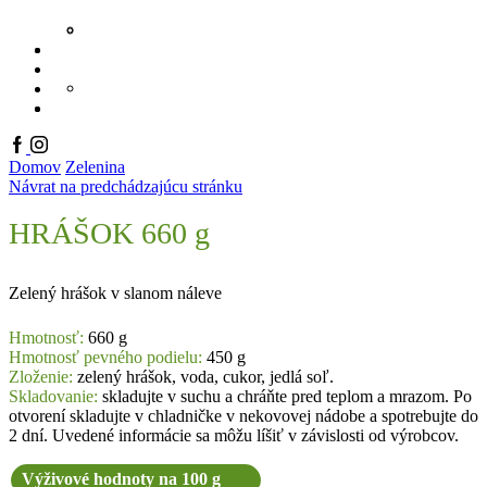
SÚŤAŽ – BACK TO SCHOOL (U
RÔZNE
NOVINKY
Súťaž
O NÁS
PRODUKTOVÝ KATALÓ
KONTAKT
ONLINE KATALÓGY
EN
Facebook
Instagram
Domov
Zelenina
Návrat na predchádzajúcu stránku
HRÁŠOK 660 g
Zelený hrášok v slanom náleve
Hmotnosť:
660 g
Hmotnosť pevného podielu:
450 g
Zloženie:
zelený hrášok, voda, cukor, jedlá soľ.
Skladovanie:
skladujte v suchu a chráňte pred teplom a mrazom. Po
otvorení skladujte v chladničke v nekovovej nádobe a spotrebujte do
2 dní. Uvedené informácie sa môžu líšiť v závislosti od výrobcov.
Výživové hodnoty na 100 g