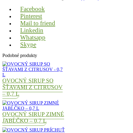
Facebook
Pinterest
Mail to friend
Linkedin
Whatsapp
Skype
Podobné produkty
OVOCNÝ SIRUP SO
ŠŤAVAMI Z CITRUSOV
– 0,7 L
OVOCNÝ SIRUP ZIMNÉ
JABĹČKO – 0,7 L