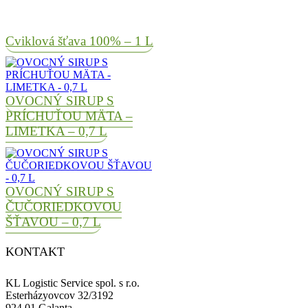
Cviklová šťava 100% – 1 L
OVOCNÝ SIRUP S
PRÍCHUŤOU MÄTA –
LIMETKA – 0,7 L
OVOCNÝ SIRUP S
ČUČORIEDKOVOU
ŠŤAVOU – 0,7 L
KONTAKT
KL Logistic Service spol. s r.o.
Esterházyovcov 32/3192
924 01 Galanta