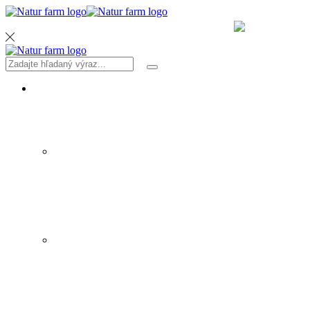
MENU
Search
Search
input
PRODUKTY
SIRUPY A ŠTAVY
ZELENINA