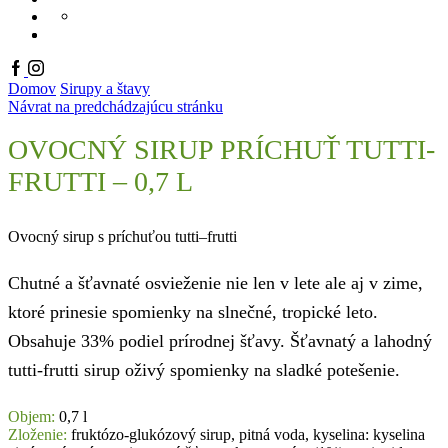
PRODUKTOVÝ KATALÓ
KONTAKT
ONLINE KATALÓGY
EN
Facebook
Instagram
Domov
Sirupy a štavy
Návrat na predchádzajúcu stránku
OVOCNÝ SIRUP PRÍCHUŤ TUTTI-
FRUTTI – 0,7 L
Ovocný sirup s príchuťou tutti–frutti
Chutné a šťavnaté osvieženie nie len v lete ale aj v zime,
ktoré prinesie spomienky na slnečné, tropické leto.
Obsahuje 33% podiel prírodnej šťavy. Šťavnatý a lahodný
tutti-frutti sirup oživý spomienky na sladké potešenie.
Objem:
0,7 l
Zloženie:
fruktózo-glukózový sirup, pitná voda, kyselina: kyselina