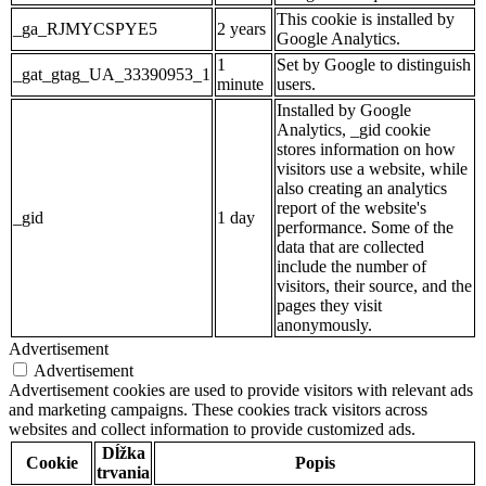
This cookie is installed by
_ga_RJMYCSPYE5
2 years
Google Analytics.
1
Set by Google to distinguish
_gat_gtag_UA_33390953_1
minute
users.
Installed by Google
Analytics, _gid cookie
stores information on how
visitors use a website, while
also creating an analytics
report of the website's
_gid
1 day
performance. Some of the
data that are collected
include the number of
visitors, their source, and the
pages they visit
anonymously.
Advertisement
Advertisement
Advertisement cookies are used to provide visitors with relevant ads
and marketing campaigns. These cookies track visitors across
websites and collect information to provide customized ads.
Dĺžka
Cookie
Popis
trvania