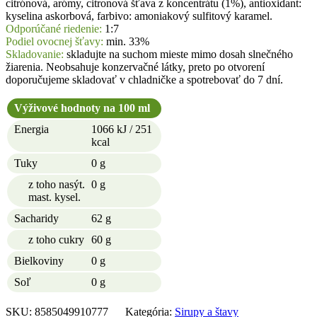
citrónová, arómy, citronová šťava z koncentrátu (1%), antioxidant:
kyselina askorbová, farbivo: amoniakový sulfitový karamel.
Odporúčané riedenie:
1:7
Podiel ovocnej šťavy:
min. 33%
Skladovanie:
skladujte na suchom mieste mimo dosah slnečného
žiarenia. Neobsahuje konzervačné látky, preto po otvorení
doporučujeme skladovať v chladničke a spotrebovať do 7 dní.
Výživové hodnoty na 100 ml
Energia
1066 kJ / 251
kcal
Tuky
0 g
z toho nasýt.
0 g
mast. kysel.
Sacharidy
62 g
z toho cukry
60 g
Bielkoviny
0 g
Soľ
0 g
SKU:
8585049910777
Kategória:
Sirupy a štavy